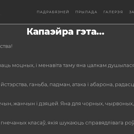
ПАДРАБЯЗНЕЙ
ПРЫЛАДА
ГАЛЕРЭЯ
З
Капаэйра гэта…
ства!
раць моцных, і менавіта таму яна цалкам душылас
йстэрства, ганьба, падман, атака і абарона, радасць
чын, жанчын і дзяцей. Яна для чорных, чырвоных, с
ыгнечаных класаў, якія шукаюць справядлівага роў