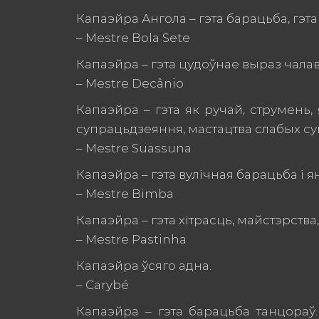
Капаэйра Ангола – гэта барацьба, гэта
– Mestre Bola Sete
Капаэйра – гэта цудоўнае выраз чала
– Mestre Decânio
Капаэйра – гэта як ручай, струмень,
супрацьдзеяння, мастацтва слабых суп
– Mestre Suassuna
Капаэйра – гэта вулічная барацьба і я
– Mestre Bimba
Капаэйра – гэта хітрасць, майстэрства,
– Mestre Pastinha
Капаэйра ўсяго адна.
– Carybé
Капаэйра – гэта барацьба танцораў. 