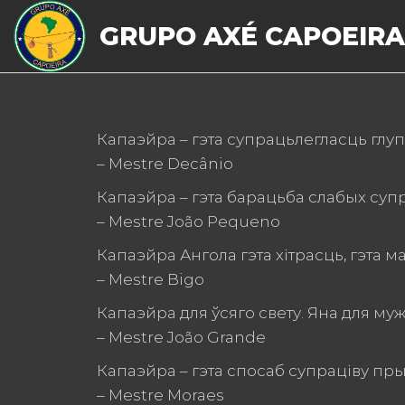
GRUPO AXÉ CAPOEIRA
Капаэйра – гэта супрацьлегласць глуп
– Mestre Decânio
Капаэйра – гэта барацьба слабых суп
– Mestre João Pequeno
Капаэйра Ангола гэта хітрасць, гэта ма
– Mestre Bigo
Капаэйра для ўсяго свету. Яна для муж
– Mestre João Grande
Капаэйра – гэта спосаб супраціву пр
– Mestre Moraes