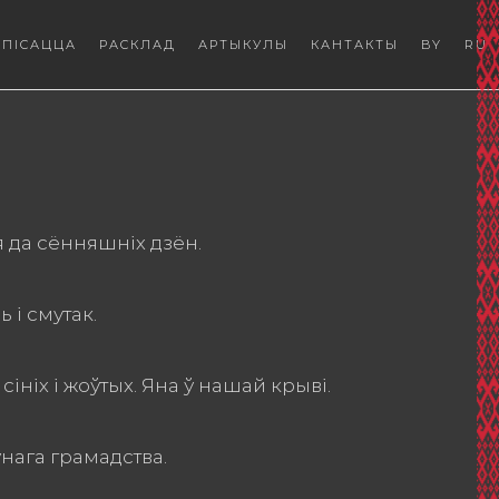
АПІСАЦЦА
РАСКЛАД
АРТЫКУЛЫ
КАНТАКТЫ
BY
RU
я да сённяшніх дзён.
 і смутак.
ініх і жоўтых. Яна ў нашай крыві.
нага грамадства.