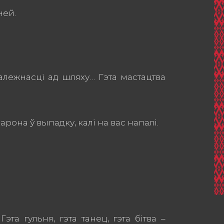
ней.
залежнасці ад шляху… Гэта мастацтва
рона ў выпадку, калі на вас напалі.
та гульня, гэта танец, гэта бітва –