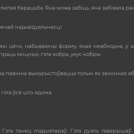
 лютая барацьба. Яна можа забіць, яна забівала ра
вечай індывідуальнасці.
 які цячэ, набываючы форму, якая неабходна, у 
раць моцных, гэта кобра, укус кобры.
на павінна выкарыстоўвацца толькі як законная аба
 гэта ўсё што ядома.
Гэта танец гладыятараў. Гэта дуэль таварышаў. Гэ