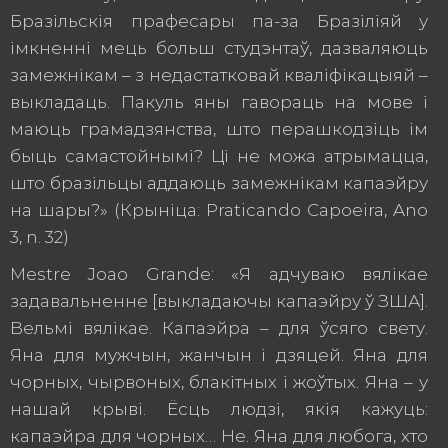
Бразільскія прафесары па-за Бразіліяй у
імкненні мець больш студэнтаў, дазваляюць
замежнікам – з недастатковай кваліфікацыяй –
выкладаць. Пакуль яны гавораць на мове і
маюць грамадзянства, што перашкодзіць ім
быць самастойнымі? Ці не можа атрымацца,
што бразільцы аддаюць замежнікам капаэйру
на шары?» (Крыніца: Praticando Capoeira, Ano
3, n. 32)
Mestre Joao Grande: «Я адчуваю вялікае
задавальненне [выкладаючы капаэйру ў ЗША].
Вельмі вялікае. Капаэйра – для ўсяго свету.
Яна для мужчын, жанчын і дзяцей. Яна для
чорных, чырвоных, блакітных і жоўтых. Яна – у
нашай крыві. Ёсць людзі, якія кажуць:
капаэйра для чорных… Не. Яна для любога, хто