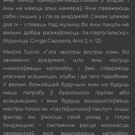
Яны менш канкурэнтназдольныя ў родзе, і
яны не маюць злых намераў. Яны паважаюць
сябе і іншых, у і па-за акадэміяй. Самае цяжкае
для іх – спяваць пад музыку, бо яны пакуль не
вельмі добра размаўляюць па-партугальску.»
(Крыніца: Ginga Capoeira, Ano 2, n. 12)
Mestre Suíno: «Гэта «востры востры нож», бо
замежнікі зразумелі, што яны могуць
«накіроўваць» капаэйру, і ўжо ствараюць
уласныя асацыяцыі, клубы і да таго падобнае.
У вельмі бліжэйшай будучыні яны не будуць
мець патрэбу ў бразільскіх групах або
асацыяцыях, і яны будуць выкарыстоўваць
местры толькі як «пастаўшчыкоў паслуг». Іншы
фактар, які ўносіць свой уклад у гэтую
тэндэнцыю – пастаянна расце колькасць
замежнікаў, якія выкладаюць капаэйру.