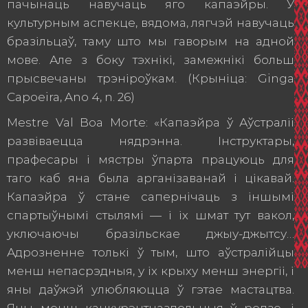
пачынаць навучаць яго капаэйры. У
культурным аспекце, вядома, лягчэй навучаць
бразільцаў, таму што мы гаворым на адной
мове. Але з боку тэхнікі, замежнікі больш
прысвечаны трэніроўкам. (Крыніца: Ginga
Capoeira, Ano 4, n. 26)
Mestre Val Boa Morte: «Капаэйра ў Аўстраліі
развіваецца нядрэнна. Інструктары,
прафесары і мястры ўпарта працуюць для
таго каб яна была арганізаванай і цікавай.
Капаэйра ў стане сапернічаць з іншымі
спартыўнымі стылямі — і іх шмат тут вакол,
уключаючы бразільскае джыу-джытсу…
Адрозненне толькі ў тым, што аўстралійцы
менш непасрэдныя, у іх крыху менш энергіі, і
яны даўжэй улюбляюцца ў гэтае мастацтва.