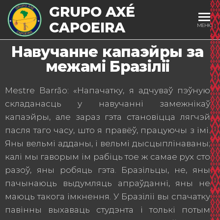
GRUPO AXÉ
CAPOEIRA
МЕНЮ
Навучанне капаэйры за
межамі Бразіліі
Mestre Barrão: «Напачатку, я адчуваў пэўную
складанасць у навучанні замежнікаў
капаэйры, але зараз гэта становіцца лягчэй
пасля таго часу, што я правёў, працуючы з імі.
Яны вельмі адданы, і вельмі дысцыплінаваны;
калі мы гаворым ім рабіць тое ж самае рух сто
разоў, яны робяць гэта. Бразільцы, не, яны
пачынаюць выдумляць апраўданні, яны не
маюць такога імкнення. У Бразіліі вы спачатку
павінны выхаваць студэнта і толькі потым